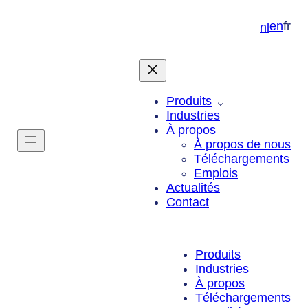
Aller
au
en
fr
nl
contenu
Produits
Industries
À propos
À propos de nous
Téléchargements
Emplois
Actualités
Contact
Produits
Industries
À propos
Téléchargements