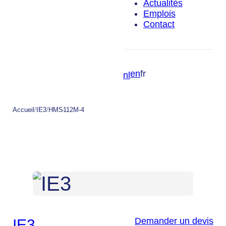
Actualités
Emplois
Contact
en
fr
nl
Accueil
/
IE3
/
HMS112M-4
Demander un devis
IE3